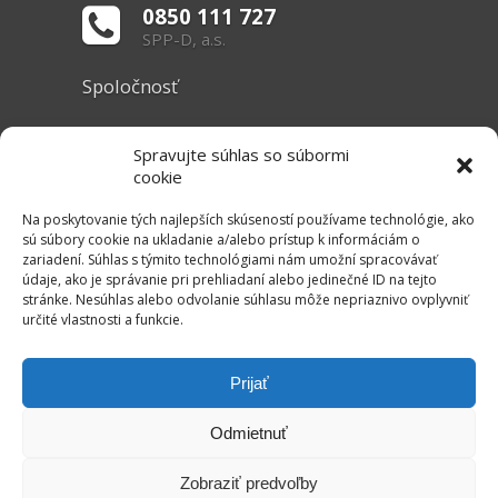
0850 111 727
SPP-D, a.s.
Spoločnosť
O nás
Spravujte súhlas so súbormi
Základné informácie
cookie
Dokumenty
Na poskytovanie tých najlepších skúseností používame technológie, ako
sú súbory cookie na ukladanie a/alebo prístup k informáciám o
zariadení. Súhlas s týmito technológiami nám umožní spracovávať
Užitočné linky
údaje, ako je správanie pri prehliadaní alebo jedinečné ID na tejto
stránke. Nesúhlas alebo odvolanie súhlasu môže nepriaznivo ovplyvniť
Právne informácie
určité vlastnosti a funkcie.
Súbory cookie
Mapa stránok
Prijať
RSS Kanál
Odmietnuť
Kontakt
Zobraziť predvoľby