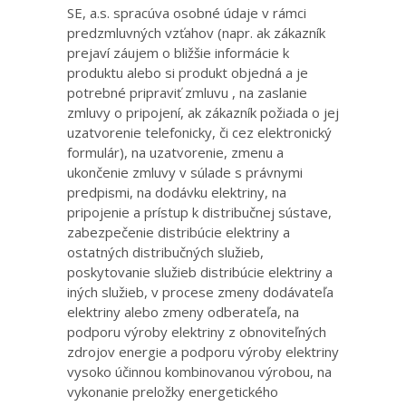
SE, a.s. spracúva osobné údaje v rámci
predzmluvných vzťahov (napr. ak zákazník
prejaví záujem o bližšie informácie k
produktu alebo si produkt objedná a je
potrebné pripraviť zmluvu , na zaslanie
zmluvy o pripojení, ak zákazník požiada o jej
uzatvorenie telefonicky, či cez elektronický
formulár), na uzatvorenie, zmenu a
ukončenie zmluvy v súlade s právnymi
predpismi, na dodávku elektriny, na
pripojenie a prístup k distribučnej sústave,
zabezpečenie distribúcie elektriny a
ostatných distribučných služieb,
poskytovanie služieb distribúcie elektriny a
iných služieb, v procese zmeny dodávateľa
elektriny alebo zmeny odberateľa, na
podporu výroby elektriny z obnoviteľných
zdrojov energie a podporu výroby elektriny
vysoko účinnou kombinovanou výrobou, na
vykonanie preložky energetického