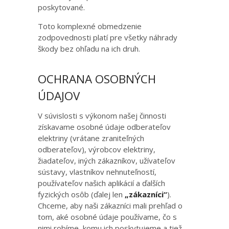
poskytované.
Toto komplexné obmedzenie
zodpovednosti platí pre všetky náhrady
škody bez ohľadu na ich druh.
OCHRANA OSOBNÝCH
ÚDAJOV
V súvislosti s výkonom našej činnosti
získavame osobné údaje odberateľov
elektriny (vrátane zraniteľných
odberateľov), výrobcov elektriny,
žiadateľov, iných zákazníkov, užívateľov
sústavy, vlastníkov nehnuteľností,
používateľov našich aplikácií a ďalších
fyzických osôb (ďalej len
„zákazníci“
).
Chceme, aby naši zákazníci mali prehľad o
tom, aké osobné údaje používame, čo s
nimi robíme, komu ich poskytujeme a tiež