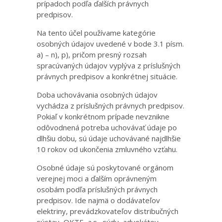
prípadoch podľa ďalších právnych
predpisov.
Na tento účel používame kategórie
osobných údajov uvedené v bode 3.1 písm.
a) – n), p), pričom presný rozsah
spracúvaných údajov vyplýva z príslušných
právnych predpisov a konkrétnej situácie.
Doba uchovávania osobných údajov
vychádza z príslušných právnych predpisov.
Pokiaľ v konkrétnom prípade nevznikne
odôvodnená potreba uchovávať údaje po
dlhšiu dobu, sú údaje uchovávané najdlhšie
10 rokov od ukončenia zmluvného vzťahu.
Osobné údaje sú poskytované orgánom
verejnej moci a ďalším oprávneným
osobám podľa príslušných právnych
predpisov. Ide najmä o dodávateľov
elektriny, prevádzkovateľov distribučných
sústav, OKTE, a.s., súdy, advokátov,