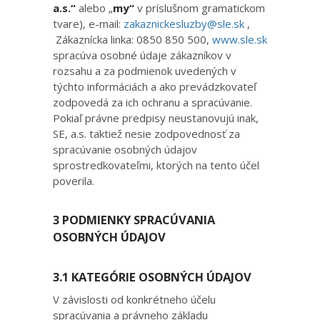
a.s.“
alebo „
my“
v príslušnom gramatickom
tvare), e-mail:
zakaznickesluzby@sle.sk
,
Zákaznícka linka: 0850 850 500,
www.sle.sk
spracúva osobné údaje zákazníkov v
rozsahu a za podmienok uvedených v
týchto informáciách a ako prevádzkovateľ
zodpovedá za ich ochranu a spracúvanie.
Pokiaľ právne predpisy neustanovujú inak,
SE, a.s. taktiež nesie zodpovednosť za
spracúvanie osobných údajov
sprostredkovateľmi, ktorých na tento účel
poverila.
3 PODMIENKY SPRACÚVANIA
OSOBNÝCH ÚDAJOV
3.1 KATEGÓRIE OSOBNÝCH ÚDAJOV
V závislosti od konkrétneho účelu
spracúvania a právneho základu