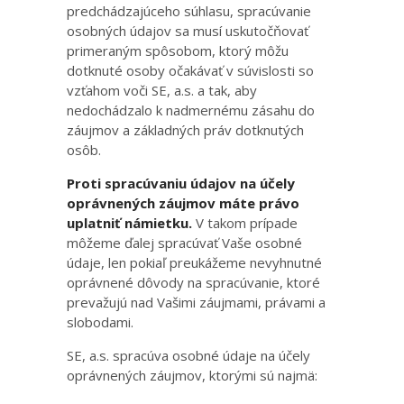
predchádzajúceho súhlasu, spracúvanie
osobných údajov sa musí uskutočňovať
primeraným spôsobom, ktorý môžu
dotknuté osoby očakávať v súvislosti so
vzťahom voči SE, a.s. a tak, aby
nedochádzalo k nadmernému zásahu do
záujmov a základných práv dotknutých
osôb.
Proti spracúvaniu údajov na účely
oprávnených záujmov máte právo
uplatniť námietku.
V takom prípade
môžeme ďalej spracúvať Vaše osobné
údaje, len pokiaľ preukážeme nevyhnutné
oprávnené dôvody na spracúvanie, ktoré
prevažujú nad Vašimi záujmami, právami a
slobodami.
SE, a.s. spracúva osobné údaje na účely
oprávnených záujmov, ktorými sú najmä: