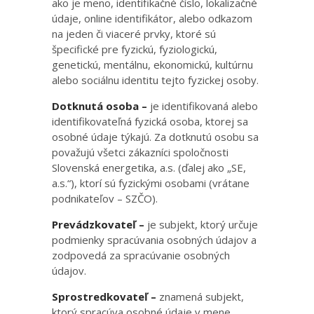
ako je meno, identifikačné číslo, lokalizačné
údaje, online identifikátor, alebo odkazom
na jeden či viaceré prvky, ktoré sú
špecifické pre fyzickú, fyziologickú,
genetickú, mentálnu, ekonomickú, kultúrnu
alebo sociálnu identitu tejto fyzickej osoby.
Dotknutá osoba –
je identifikovaná alebo
identifikovateľná fyzická osoba, ktorej sa
osobné údaje týkajú. Za dotknutú osobu sa
považujú všetci zákazníci spoločnosti
Slovenská energetika, a.s. (ďalej ako „SE,
a.s.“), ktorí sú fyzickými osobami (vrátane
podnikateľov – SZČO).
Prevádzkovateľ –
je subjekt, ktorý určuje
podmienky spracúvania osobných údajov a
zodpovedá za spracúvanie osobných
údajov.
Sprostredkovateľ –
znamená subjekt,
ktorý spracúva osobné údaje v mene