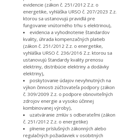
evidencie (zákon č. 251/2012 Z.z. o
energetike, vyhláška URSO č. 207/2023 Z.z.
ktorou sa ustanovujú pravidlá pre
fungovanie vnútorného trhu s elektrinou),
evidencia a vyhodnotenie štandardov
kvality, úhrada kompenzačných platieb
(zákon č. 251/2012 Z.z. o energetike,
vyhláška URSO č. 236/2016 Z.z. ktorou sa
ustanovujú štandardy kvality prenosu
elektriny, distribúcie elektriny a dodávky
elektriny),
poskytovanie údajov nevyhnutných na
výkon činnosti zúčtovateľa podpory (zákon
č. 309/2009 Z.z. o podpore obnoviteľných
zdrojov energie a vysoko účinnej
kombinovanej výroby),
uzatváranie zmlúv s odberateľmi (zákon
č. 251/2012 Z.z. o energetike)
plnenie príslušných zákonných alebo
regulačných požiadaviek v osobitných