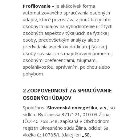
Profilovanie –
je akákoľvek forma
automatizovaného spracúvania osobných
údajov, ktoré pozostáva z použitia týchto
osobných údajov na vyhodnotenie určitých
osobných aspektov týkajúcich sa fyzickej
osoby, predovšetkým analýzy alebo
predvídania aspektov dotknutej fyzickej
osoby súvisiacich s majetkovými pomermi,
osobnými preferenciami, záujmami,
spoľahlivosťou, správaním, polohou alebo
pohybom.
2 ZODPOVEDNOSŤ ZA SPRACÚVANIE
OSOBNÝCH ÚDAJOV
Spoločnosť
Slovenská energetika, a.s
., so
sídlom Bytčianska 371/121, 010 03 Žilina,
IČO: 46 768 548, zapísaná v Obchodnom
registri Okresného súdu Žilina, oddiel: Sa,
vložka č.: 10785/L (ďalej len
„SE,