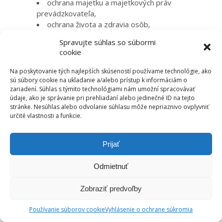
ochrana majetku a majetkových práv
prevádzkovateľa,
ochrana života a zdravia osôb,
preukazovanie dodržiavania zákonných
Spravujte súhlas so súbormi
a zmluvných povinností,
cookie
plnenie zmluvných povinností
(vyplývajúcich zo zmlúv s inou ako
Na poskytovanie tých najlepších skúseností používame technológie, ako
dotknutou osobou),
sú súbory cookie na ukladanie a/alebo prístup k informáciám o
zariadení. Súhlas s týmito technológiami nám umožní spracovávať
zabezpečenie a zvyšovanie kvality
údaje, ako je správanie pri prehliadaní alebo jedinečné ID na tejto
služieb, starostlivosť o zákazníkov a
stránke. Nesúhlas alebo odvolanie súhlasu môže nepriaznivo ovplyvniť
zvyšovanie ich spokojnosti,
určité vlastnosti a funkcie.
ponuka produktov a služieb,
budovanie značky a dobrej povesti.
Prijať
SE, a.s. spracúva osobné údaje na základe
oprávneného záujmu predovšetkým na
Odmietnuť
nasledujúce účely:
Zobraziť predvoľby
Evidencia žiadostí dotknutých osôb o
uplatnenie práv. Spracúvané sú kategórie
Používanie súborov cookie
Vyhlásenie o ochrane súkromia
osobných údajov podľa bodu 3.1 písm. a) –