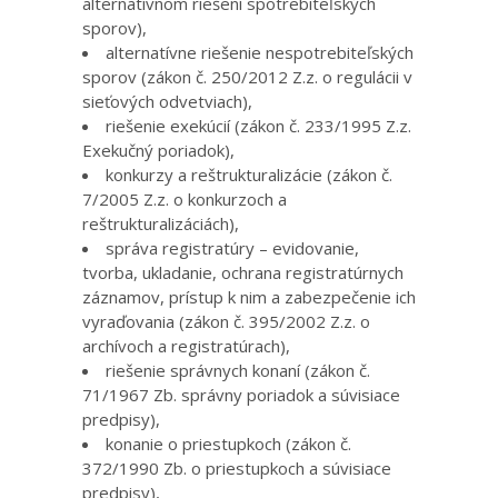
alternatívnom riešení spotrebiteľských
sporov),
alternatívne riešenie nespotrebiteľských
sporov (zákon č. 250/2012 Z.z. o regulácii v
sieťových odvetviach),
riešenie exekúcií (zákon č. 233/1995 Z.z.
Exekučný poriadok),
konkurzy a reštrukturalizácie (zákon č.
7/2005 Z.z. o konkurzoch a
reštrukturalizáciách),
správa registratúry – evidovanie,
tvorba, ukladanie, ochrana registratúrnych
záznamov, prístup k nim a zabezpečenie ich
vyraďovania (zákon č. 395/2002 Z.z. o
archívoch a registratúrach),
riešenie správnych konaní (zákon č.
71/1967 Zb. správny poriadok a súvisiace
predpisy),
konanie o priestupkoch (zákon č.
372/1990 Zb. o priestupkoch a súvisiace
predpisy),