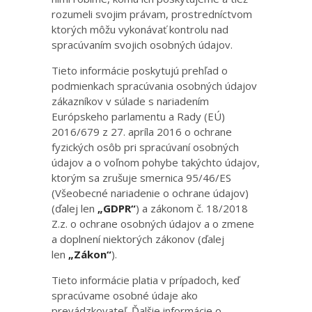
rozumeli svojim právam, prostredníctvom
ktorých môžu vykonávať kontrolu nad
spracúvaním svojich osobných údajov.
Tieto informácie poskytujú prehľad o
podmienkach spracúvania osobných údajov
zákazníkov v súlade s nariadením
Európskeho parlamentu a Rady (EÚ)
2016/679 z 27. apríla 2016 o ochrane
fyzických osôb pri spracúvaní osobných
údajov a o voľnom pohybe takýchto údajov,
ktorým sa zrušuje smernica 95/46/ES
(Všeobecné nariadenie o ochrane údajov)
(ďalej len
„GDPR“
) a zákonom č. 18/2018
Z.z. o ochrane osobných údajov a o zmene
a doplnení niektorých zákonov (ďalej
len
„Zákon“
).
Tieto informácie platia v prípadoch, keď
spracúvame osobné údaje ako
prevádzkovateľ. Ďalšie informácie o