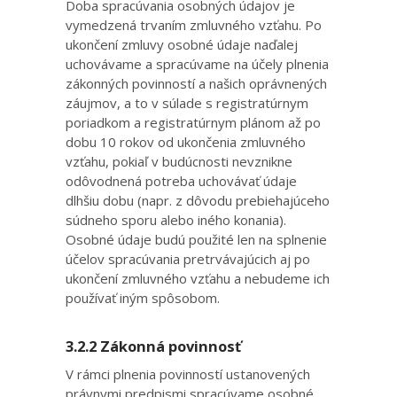
Doba spracúvania osobných údajov je
vymedzená trvaním zmluvného vzťahu. Po
ukončení zmluvy osobné údaje naďalej
uchovávame a spracúvame na účely plnenia
zákonných povinností a našich oprávnených
záujmov, a to v súlade s registratúrnym
poriadkom a registratúrnym plánom až po
dobu 10 rokov od ukončenia zmluvného
vzťahu, pokiaľ v budúcnosti nevznikne
odôvodnená potreba uchovávať údaje
dlhšiu dobu (napr. z dôvodu prebiehajúceho
súdneho sporu alebo iného konania).
Osobné údaje budú použité len na splnenie
účelov spracúvania pretrvávajúcich aj po
ukončení zmluvného vzťahu a nebudeme ich
používať iným spôsobom.
3.2.2 Zákonná povinnosť
V rámci plnenia povinností ustanovených
právnymi predpismi spracúvame osobné