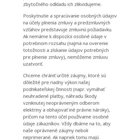
zbytočného odkladu ich zlikvidujeme.
Poskytnutie a spracúvanie osobných údajov
na účely plnenia zmluvy a predzmluvných
vzťahov predstavuje zmluvnú požiadavku.
Ak nemáme k dispozícii osobné údaje v
potrebnom rozsahu (najmä na overenie
totožnosti a získanie údajov potrebných
pre plnenie zmluvy), nemôžeme zmluvu
uzatvoriť.
Chceme chrániť určité záujmy, ktoré sú
dôležité pre riadny výkon našej
podnikateľskej činnosti (napr. vymáhať
neuhradené platby, náhradu škody
vzniknutej neoprávneným odberom
elektriny a obhajovať iné právne nároky),
pričom na tento účel používame osobné
údaje zákazníkov. Vždy dbáme na to, aby
naše oprávnené záujmy neboli
neprimerané. Ak napriek tomu majú