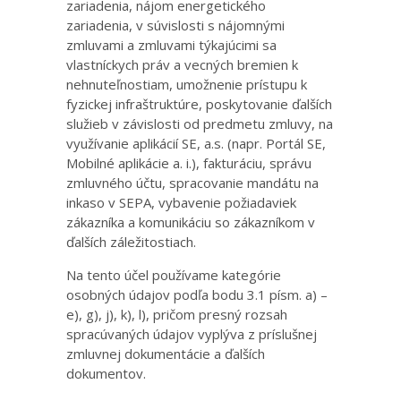
zariadenia, nájom energetického
zariadenia, v súvislosti s nájomnými
zmluvami a zmluvami týkajúcimi sa
vlastníckych práv a vecných bremien k
nehnuteľnostiam, umožnenie prístupu k
fyzickej infraštruktúre, poskytovanie ďalších
služieb v závislosti od predmetu zmluvy, na
využívanie aplikácií SE, a.s. (napr. Portál SE,
Mobilné aplikácie a. i.), fakturáciu, správu
zmluvného účtu, spracovanie mandátu na
inkaso v SEPA, vybavenie požiadaviek
zákazníka a komunikáciu so zákazníkom v
ďalších záležitostiach.
Na tento účel používame kategórie
osobných údajov podľa bodu 3.1 písm. a) –
e), g), j), k), l), pričom presný rozsah
spracúvaných údajov vyplýva z príslušnej
zmluvnej dokumentácie a ďalších
dokumentov.