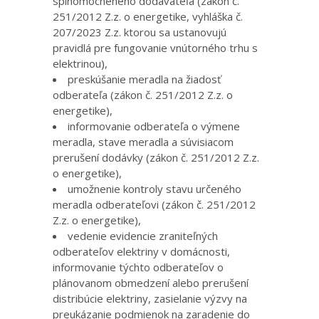
splnomocneného dodávateľa (zákon č.
251/2012 Z.z. o energetike, vyhláška č.
207/2023 Z.z. ktorou sa ustanovujú
pravidlá pre fungovanie vnútorného trhu s
elektrinou),
preskúšanie meradla na žiadosť
odberateľa (zákon č. 251/2012 Z.z. o
energetike),
informovanie odberateľa o výmene
meradla, stave meradla a súvisiacom
prerušení dodávky (zákon č. 251/2012 Z.z.
o energetike),
umožnenie kontroly stavu určeného
meradla odberateľovi (zákon č. 251/2012
Z.z. o energetike),
vedenie evidencie zraniteľných
odberateľov elektriny v domácnosti,
informovanie týchto odberateľov o
plánovanom obmedzení alebo prerušení
distribúcie elektriny, zasielanie výzvy na
preukázanie podmienok na zaradenie do