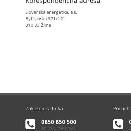
Korešpondenčná adresa
Slovenská energetika, a.s.
Bytčianska 371/121
010 03 Žilina
Zákaznícka linka
Porucho
0850 850 500
od 9:00 do 17:00
Z