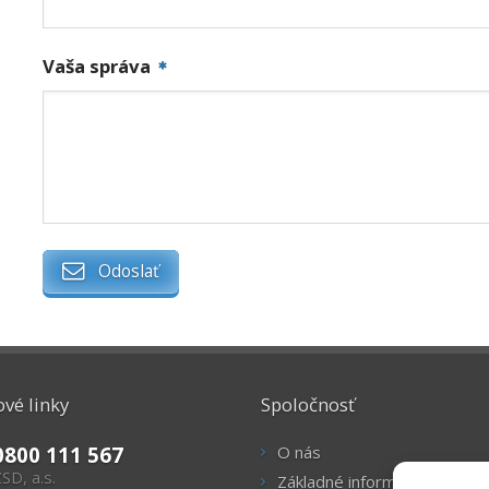
Vaša správa
Odoslať
vé linky
Spoločnosť
0800 111 567
O nás
SD, a.s.
Základné informácie