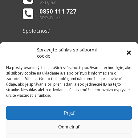
VSD, a.s.
0850 111 727
SPP-D, a.s.
Spoločnosť
O nás
Spravujte súhlas so súbormi
Základné informácie
cookie
Dokumenty
Na poskytovanie tých najlepších skúseností používame technológie, ako
sú súbory cookie na ukladanie a/alebo prístup k informáciám o
zariadení. Súhlas s týmito technológiami nám umožní spracovávať
Užitočné linky
údaje, ako je správanie pri prehliadaní alebo jedinečné ID na tejto
stránke. Nesúhlas alebo odvolanie súhlasu môže nepriaznivo ovplyvniť
Právne informácie
určité vlastnosti a funkcie.
Súbory cookie
Mapa stránok
Prijať
RSS Kanál
Odmietnuť
Kontakt