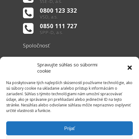
SSE-D, a.s.
0800 123 332
VSD, a.s.
0850 111 727
SPP-D, a.s.
Spoločnosť
O nás
Spravujte súhlas so súbormi
Základné informácie
cookie
Dokumenty
Na poskytovanie tých najlepších skúseností používame technológie, ako
sú súbory cookie na ukladanie a/alebo prístup k informáciám o
zariadení. Súhlas s týmito technológiami nám umožní spracovávať
Užitočné linky
údaje, ako je správanie pri prehliadaní alebo jedinečné ID na tejto
stránke. Nesúhlas alebo odvolanie súhlasu môže nepriaznivo ovplyvniť
Právne informácie
určité vlastnosti a funkcie.
Súbory cookie
Mapa stránok
Prijať
RSS Kanál