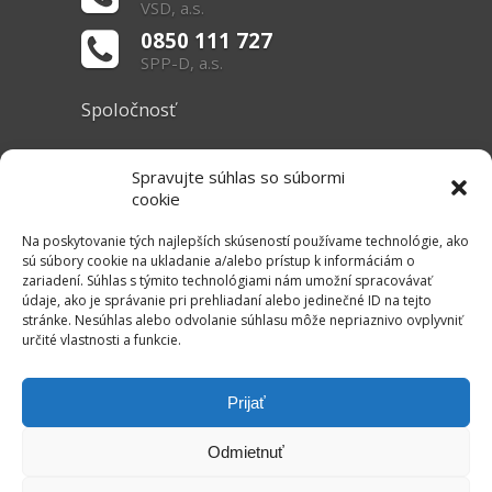
VSD, a.s.
0850 111 727
SPP-D, a.s.
Spoločnosť
O nás
Spravujte súhlas so súbormi
Základné informácie
cookie
Dokumenty
Na poskytovanie tých najlepších skúseností používame technológie, ako
sú súbory cookie na ukladanie a/alebo prístup k informáciám o
zariadení. Súhlas s týmito technológiami nám umožní spracovávať
Užitočné linky
údaje, ako je správanie pri prehliadaní alebo jedinečné ID na tejto
stránke. Nesúhlas alebo odvolanie súhlasu môže nepriaznivo ovplyvniť
Právne informácie
určité vlastnosti a funkcie.
Súbory cookie
Mapa stránok
Prijať
RSS Kanál
Odmietnuť
Kontakt