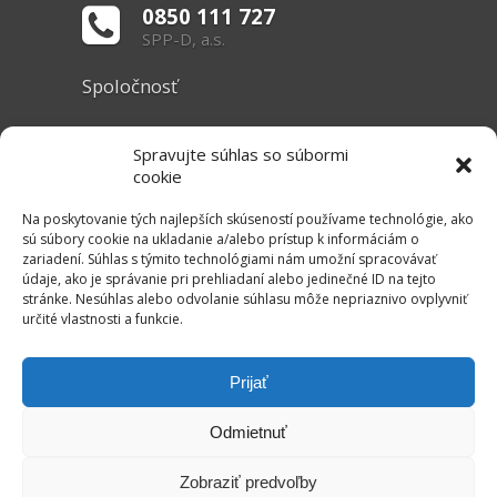
0850 111 727
SPP-D, a.s.
Spoločnosť
O nás
Spravujte súhlas so súbormi
Základné informácie
cookie
Dokumenty
Na poskytovanie tých najlepších skúseností používame technológie, ako
sú súbory cookie na ukladanie a/alebo prístup k informáciám o
zariadení. Súhlas s týmito technológiami nám umožní spracovávať
Užitočné linky
údaje, ako je správanie pri prehliadaní alebo jedinečné ID na tejto
stránke. Nesúhlas alebo odvolanie súhlasu môže nepriaznivo ovplyvniť
Právne informácie
určité vlastnosti a funkcie.
Súbory cookie
Mapa stránok
Prijať
RSS Kanál
Odmietnuť
Kontakt
Zobraziť predvoľby