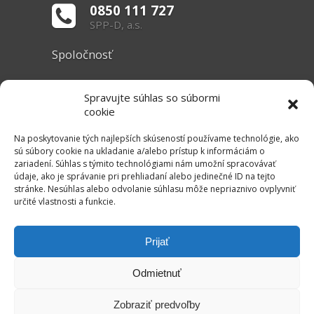
0850 111 727
SPP-D, a.s.
Spoločnosť
O nás
Spravujte súhlas so súbormi
Základné informácie
cookie
Dokumenty
Na poskytovanie tých najlepších skúseností používame technológie, ako
sú súbory cookie na ukladanie a/alebo prístup k informáciám o
zariadení. Súhlas s týmito technológiami nám umožní spracovávať
Užitočné linky
údaje, ako je správanie pri prehliadaní alebo jedinečné ID na tejto
stránke. Nesúhlas alebo odvolanie súhlasu môže nepriaznivo ovplyvniť
Právne informácie
určité vlastnosti a funkcie.
Súbory cookie
Mapa stránok
Prijať
RSS Kanál
Odmietnuť
Kontakt
Zobraziť predvoľby