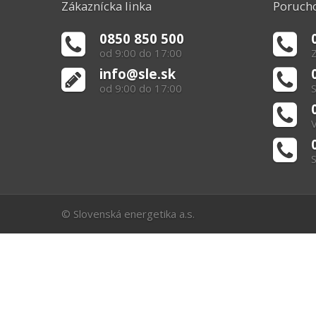
Zákaznícka linka
Porucho
0850 850 500
od 9:00 do 17:00
Z
info@sle.sk
od 9:00 do 17:00
S
V
S
© Slovenská energetika a.s.