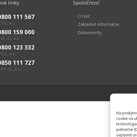
vé linky
Spoločnosť
0800 111 567
O nás
SD, a.s.
Základné informácie
0800 159 000
Dokumenty
SE-D, a.s.
0800 123 332
SD, a.s.
0850 111 727
PP-D, a.s.
Na poskytov
cookie na u
technológia
jedinečné I
ovplyvniť ur