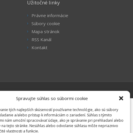
Užitočné linky
Právne informácie
Súbory cookie
Mapa stránok
RSS Kanál
Kontakt
Spravujte súhlas so súbormi cookie
anie tých najlepších skúseností používame technológie, ako sú súbory
kladanie a/alebo prístup k informáciám o zariadení. Súhlas s týmito
mi nám umožní spracovávať údaje, ako je správanie pri prehliadaní alebo
D na tejto stránke. Nesúhlas alebo odvolanie súhlasu môže nepriaznivo
čité vlastnosti a funkcie.