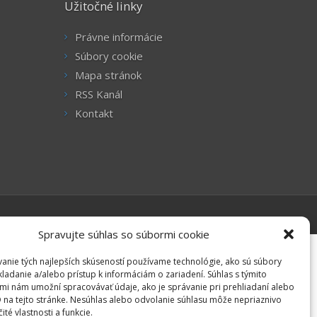
Užitočné linky
Právne informácie
Súbory cookie
Mapa stránok
RSS Kanál
Kontakt
Spravujte súhlas so súbormi cookie
anie tých najlepších skúseností používame technológie, ako sú súbory
kladanie a/alebo prístup k informáciám o zariadení. Súhlas s týmito
mi nám umožní spracovávať údaje, ako je správanie pri prehliadaní alebo
D na tejto stránke. Nesúhlas alebo odvolanie súhlasu môže nepriaznivo
čité vlastnosti a funkcie.