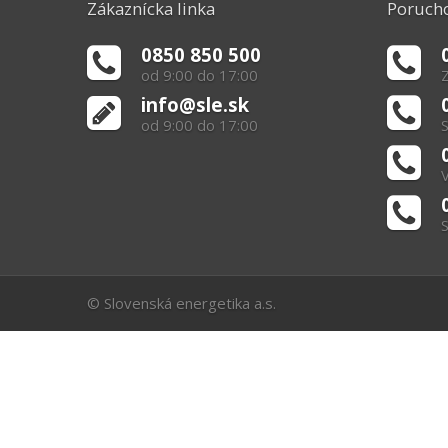
Zákaznícka linka
Porucho
0850 850 500
od 9:00 do 17:00
Z
info@sle.sk
od 9:00 do 17:00
S
V
S
© Slovenská energetika a.s.