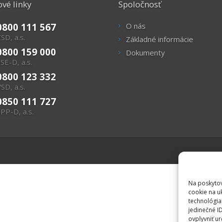
vé linky
Spoločnosť
0800 111 567
O nás
SD, a.s.
Základné informácie
0800 159 000
Dokumenty
SE-D, a.s.
0800 123 332
SD, a.s.
0850 111 727
PP-D, a.s.
Na poskytov
cookie na u
technológia
jedinečné I
ovplyvniť ur