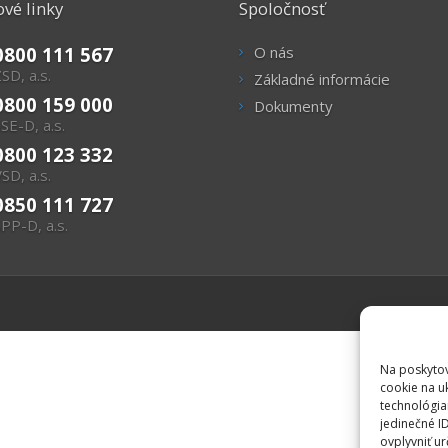
vé linky
Spoločnosť
0800 111 567
O nás
SD, a.s.
Základné informácie
0800 159 000
Dokumenty
SE-D, a.s.
0800 123 332
SD, a.s.
0850 111 727
PP-D, a.s.
Na poskytov
cookie na u
technológia
jedinečné I
ovplyvniť ur