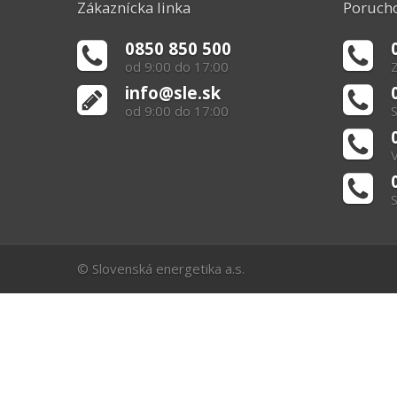
Zákaznícka linka
Porucho
0850 850 500
od 9:00 do 17:00
Z
info@sle.sk
od 9:00 do 17:00
S
V
S
© Slovenská energetika a.s.