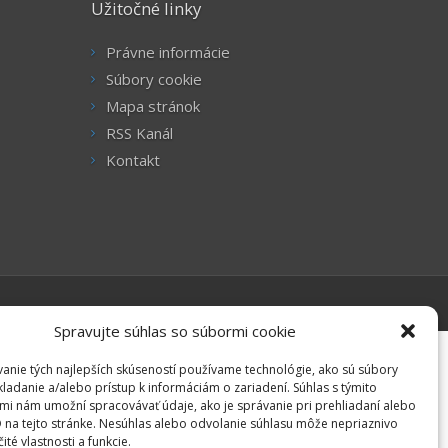
Užitočné linky
Právne informácie
Súbory cookie
Mapa stránok
RSS Kanál
Kontakt
Spravujte súhlas so súbormi cookie
anie tých najlepších skúseností používame technológie, ako sú súbory
kladanie a/alebo prístup k informáciám o zariadení. Súhlas s týmito
mi nám umožní spracovávať údaje, ako je správanie pri prehliadaní alebo
D na tejto stránke. Nesúhlas alebo odvolanie súhlasu môže nepriaznivo
čité vlastnosti a funkcie.