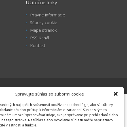
Užitočné linky
Právne informácie
Súbory cookie
Mapa stránok
RSS Kanál
Kontakt
Spravujte súhlas so súbormi cookie
anie tých najlepších skúseností používame technológie, ako sú súbory
kladanie a/alebo prístup k informáciám o zariadení. Súhlas s týmito
mi nám umožní spracovávať údaje, ako je správanie pri prehliadaní alebo
D na tejto stránke. Nesúhlas alebo odvolanie súhlasu môže nepriaznivo
čité vlastnosti a funkcie.