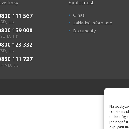
vé linky
Spoločnosť
0800 111 567
O nás
SD, a.s.
Základné informácie
0800 159 000
Dokumenty
SE-D, a.s.
0800 123 332
SD, a.s.
0850 111 727
PP-D, a.s.
Na poskytov
cookie na u
technológia
jedinečné I
ovplyvniť ur