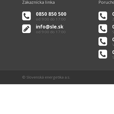
Zákaznícka linka
Porucho
0850 850 500
od 9:00 do 17:00
Z
info@sle.sk
od 9:00 do 17:00
S
V
S
© Slovenská energetika a.s.