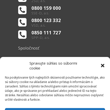
ZSD, a.s.
0800 159 000
SSE-D, a.s.
0800 123 332
VSD, a.s.
0850 111 727
SPP-D, a.s.
Spoločnosť
O nás
Spravujte súhlas so súbormi
Základné informácie
cookie
Dokumenty
Na poskytovanie tých najlepších skúseností používame technológie, ako
sú súbory cookie na ukladanie a/alebo prístup k informáciám o
zariadení. Súhlas s týmito technológiami nám umožní spracovávať
Užitočné linky
údaje, ako je správanie pri prehliadaní alebo jedinečné ID na tejto
stránke. Nesúhlas alebo odvolanie súhlasu môže nepriaznivo ovplyvniť
Právne informácie
určité vlastnosti a funkcie.
Súbory cookie