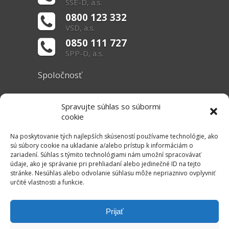
SSE-D, a.s.
0800 123 332
VSD, a.s.
0850 111 727
SPP-D, a.s.
Spoločnosť
O nás
Spravujte súhlas so súbormi
Základné informácie
cookie
Dokumenty
Na poskytovanie tých najlepších skúseností používame technológie, ako
sú súbory cookie na ukladanie a/alebo prístup k informáciám o
zariadení. Súhlas s týmito technológiami nám umožní spracovávať
Užitočné linky
údaje, ako je správanie pri prehliadaní alebo jedinečné ID na tejto
stránke. Nesúhlas alebo odvolanie súhlasu môže nepriaznivo ovplyvniť
Právne informácie
určité vlastnosti a funkcie.
Súbory cookie
Mapa stránok
Prijať
RSS Kanál