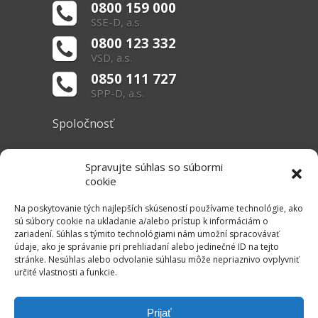
0800 159 000
SSE-D, a.s.
0800 123 332
VSD, a.s.
0850 111 727
SPP-D, a.s.
Spoločnosť
O nás
Spravujte súhlas so súbormi
Základné informácie
cookie
Dokumenty
Na poskytovanie tých najlepších skúseností používame technológie, ako
sú súbory cookie na ukladanie a/alebo prístup k informáciám o
zariadení. Súhlas s týmito technológiami nám umožní spracovávať
Užitočné linky
údaje, ako je správanie pri prehliadaní alebo jedinečné ID na tejto
stránke. Nesúhlas alebo odvolanie súhlasu môže nepriaznivo ovplyvniť
Právne informácie
určité vlastnosti a funkcie.
Súbory cookie
Mapa stránok
Prijať