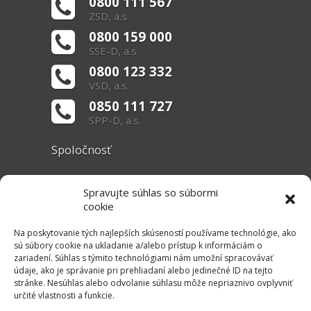
0800 111 567
ZSD, a.s.
0800 159 000
SSE-D, a.s.
0800 123 332
VSD, a.s.
0850 111 727
SPP-D, a.s.
Spoločnosť
O nás
Spravujte súhlas so súbormi
Základné informácie
cookie
Dokumenty
Na poskytovanie tých najlepších skúseností používame technológie, ako
sú súbory cookie na ukladanie a/alebo prístup k informáciám o
zariadení. Súhlas s týmito technológiami nám umožní spracovávať
Užitočné linky
údaje, ako je správanie pri prehliadaní alebo jedinečné ID na tejto
stránke. Nesúhlas alebo odvolanie súhlasu môže nepriaznivo ovplyvniť
Právne informácie
určité vlastnosti a funkcie.