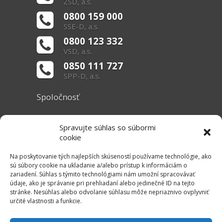
ZSD, a.s.
0800 159 000
SSE-D, a.s.
0800 123 332
VSD, a.s.
0850 111 727
SPP-D, a.s.
Spoločnosť
O nás
Spravujte súhlas so súbormi
Základné informácie
cookie
Dokumenty
Na poskytovanie tých najlepších skúseností používame technológie, ako
sú súbory cookie na ukladanie a/alebo prístup k informáciám o
zariadení. Súhlas s týmito technológiami nám umožní spracovávať
Užitočné linky
údaje, ako je správanie pri prehliadaní alebo jedinečné ID na tejto
stránke. Nesúhlas alebo odvolanie súhlasu môže nepriaznivo ovplyvniť
Právne informácie
určité vlastnosti a funkcie.
Súbory cookie