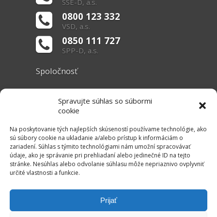
SSE-D, a.s.
0800 123 332
VSD, a.s.
0850 111 727
SPP-D, a.s.
Spoločnosť
O nás
Spravujte súhlas so súbormi
Základné informácie
cookie
Dokumenty
Na poskytovanie tých najlepších skúseností používame technológie, ako
sú súbory cookie na ukladanie a/alebo prístup k informáciám o
zariadení. Súhlas s týmito technológiami nám umožní spracovávať
Užitočné linky
údaje, ako je správanie pri prehliadaní alebo jedinečné ID na tejto
stránke. Nesúhlas alebo odvolanie súhlasu môže nepriaznivo ovplyvniť
Právne informácie
určité vlastnosti a funkcie.
Súbory cookie
Mapa stránok
Prijať
RSS Kanál