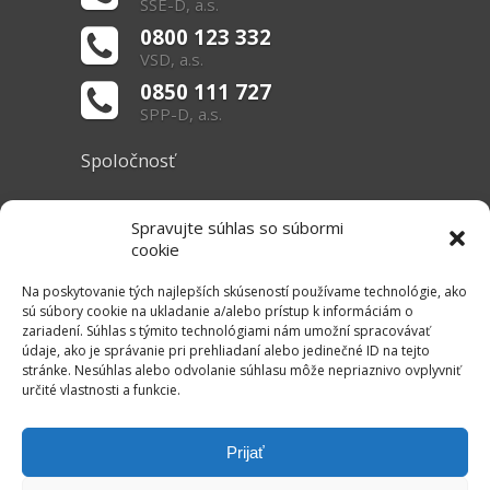
SSE-D, a.s.
0800 123 332
VSD, a.s.
0850 111 727
SPP-D, a.s.
Spoločnosť
O nás
Spravujte súhlas so súbormi
Základné informácie
cookie
Dokumenty
Na poskytovanie tých najlepších skúseností používame technológie, ako
sú súbory cookie na ukladanie a/alebo prístup k informáciám o
zariadení. Súhlas s týmito technológiami nám umožní spracovávať
Užitočné linky
údaje, ako je správanie pri prehliadaní alebo jedinečné ID na tejto
stránke. Nesúhlas alebo odvolanie súhlasu môže nepriaznivo ovplyvniť
Právne informácie
určité vlastnosti a funkcie.
Súbory cookie
Mapa stránok
Prijať
RSS Kanál