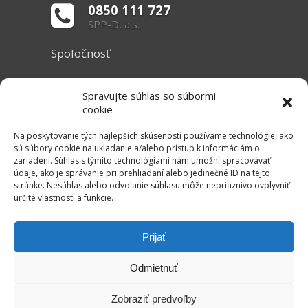
0850 111 727
SPP-D, a.s.
Spoločnosť
O nás
Spravujte súhlas so súbormi
Základné informácie
cookie
Dokumenty
Na poskytovanie tých najlepších skúseností používame technológie, ako
sú súbory cookie na ukladanie a/alebo prístup k informáciám o
zariadení. Súhlas s týmito technológiami nám umožní spracovávať
Užitočné linky
údaje, ako je správanie pri prehliadaní alebo jedinečné ID na tejto
stránke. Nesúhlas alebo odvolanie súhlasu môže nepriaznivo ovplyvniť
Právne informácie
určité vlastnosti a funkcie.
Súbory cookie
Mapa stránok
Prijať
RSS Kanál
Odmietnuť
Kontakt
Zobraziť predvoľby