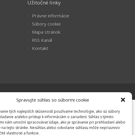
Užitočné linky
Právne informácie
Súbory cookie
Mapa stránok
RSS Kanál
Kontakt
Spravujte súhlas so súbormi cookie
anie tých najlepších skúseností používame technológie, ako sú súbory
kladanie a/alebo prístup k informáciám o zariadení. Súhlas s týmito
mi nám umožní spracovávať údaje, ako je správanie pri prehliadaní alebo
D na tejto stránke. Nesúhlas alebo odvolanie súhlasu môže nepriaznivo
čité vlastnosti a funkcie.