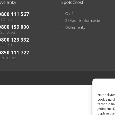
vé linky
Spoločnosť
0800 111 567
O nás
SD, a.s.
Základné informácie
0800 159 000
Dokumenty
SE-D, a.s.
0800 123 332
SD, a.s.
0850 111 727
PP-D, a.s.
Na poskytov
cookie na u
technológia
jedinečné I
ovplyvniť ur