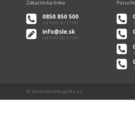
Zákaznícka linka
Porucho
0850 850 500
od 9:00 do 17:00
Z
info@sle.sk
od 9:00 do 17:00
S
V
S
© Slovenská energetika a.s.