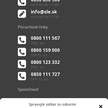
od 9:00 do 17:00
info@sle.sk
od 9:00 do 17:00
Poruchové linky
0800 111 567
ZSD, a.s.
0800 159 000
SSE-D, a.s.
0800 123 332
VSD, a.s.
0850 111 727
SPP-D, a.s.
Spoločnosť
O nás
Spravujte súhlas so súbormi
Základné informácie