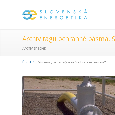
Archív tagu ochranné pásma, St
Archív značiek
Úvod
Príspevky so značkami "ochranné pásma"