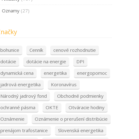
Oznamy
(27)
Značky
bohunice
Cenník
cenové rozhodnutie
dotácie
dotácie na energie
DPI
dynamická cena
energetika
energopomoc
jadrová energetika
Koronavírus
Národný jadrový fond
Obchodné podmienky
ochranné pásma
OKTE
Otváracie hodiny
Oznámenie
Oznámenie o prerušení distribúcie
prenájom trafostanice
Slovenská energetika