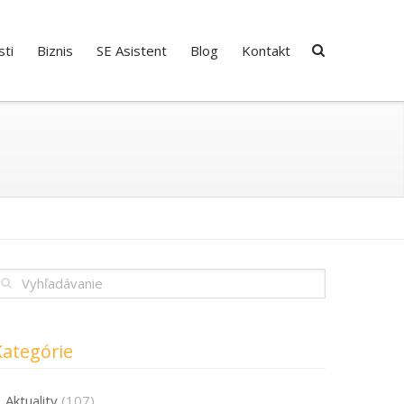
ti
Biznis
SE Asistent
Blog
Kontakt
Kategórie
Aktuality
(107)