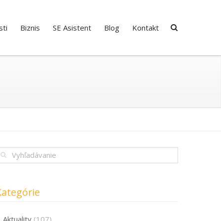
ti
Biznis
SE Asistent
Blog
Kontakt
Kategórie
Aktuality
(107)