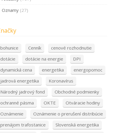
Oznamy
(27)
Značky
bohunice
Cenník
cenové rozhodnutie
dotácie
dotácie na energie
DPI
dynamická cena
energetika
energopomoc
jadrová energetika
Koronavírus
Národný jadrový fond
Obchodné podmienky
ochranné pásma
OKTE
Otváracie hodiny
Oznámenie
Oznámenie o prerušení distribúcie
prenájom trafostanice
Slovenská energetika