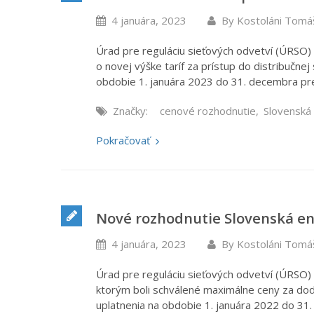
4 januára, 2023
By
Kostoláni Tomá
Úrad pre reguláciu sieťových odvetví (ÚRSO
o novej výške taríf za prístup do distribučnej
obdobie 1. januára 2023 do 31. decembra pre
Značky:
cenové rozhodnutie
,
Slovenská
Pokračovať
Nové rozhodnutie Slovenská ene
4 januára, 2023
By
Kostoláni Tomá
Úrad pre reguláciu sieťových odvetví (ÚRSO)
ktorým boli schválené maximálne ceny za dod
uplatnenia na obdobie 1. januára 2022 do 31