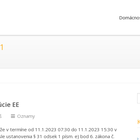
Domácnos
 1
cie EE
š
Oznamy
že v termíne od 11.1.2023 07:30 do 11.1.2023 15:30 v
sle ustanovenia § 31 odsek 1 písm. e) bod 6. zákona č.