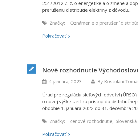
251/2012 Z. z. o energetike a o zmene a dop
prerušeniu distribúcie elektriny z dôvodu…
Značky:
Oznámenie o prerušení distribú
Pokračovať
Nové rozhodnutie Východosloven
4 januára, 2023
By
Kostoláni Tomá
Úrad pre reguláciu sieťových odvetví (ÚRSO
o novej výške taríf za prístup do distribučnej
obdobie 1. januára 2022 do 31. decembra 202
Značky:
cenové rozhodnutie
,
Slovenská
Pokračovať