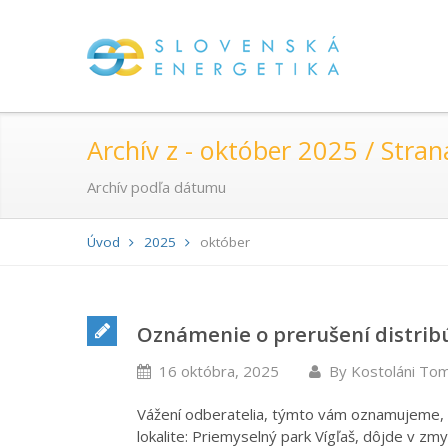
Archív z - október 2025 / Stran
Archív podľa dátumu
Úvod
2025
október
Oznámenie o prerušení distribú
16 októbra, 2025
By
Kostoláni To
Vážení odberatelia, týmto vám oznamujeme, ž
lokalite: Priemyselný park Vígľaš, dôjde v zm