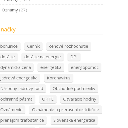
Oznamy
(27)
Značky
bohunice
Cenník
cenové rozhodnutie
dotácie
dotácie na energie
DPI
dynamická cena
energetika
energopomoc
jadrová energetika
Koronavírus
Národný jadrový fond
Obchodné podmienky
ochranné pásma
OKTE
Otváracie hodiny
Oznámenie
Oznámenie o prerušení distribúcie
prenájom trafostanice
Slovenská energetika