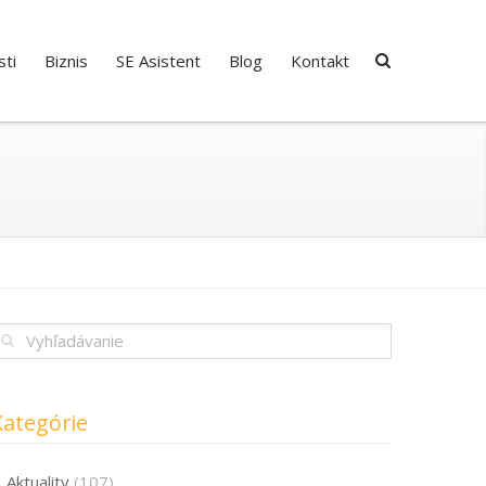
ti
Biznis
SE Asistent
Blog
Kontakt
Kategórie
Aktuality
(107)