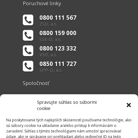
Poruchové linky
0800 111 567
ZSD, a.s.
0800 159 000
SSE-D, a.s.
0800 123 332
VSD, a.s.
0850 111 727
SPP-D, a.s.
Spoločnosť
O nás
Spravujte súhlas so súbormi
Základné informácie
cookie
Dokumenty
Na poskytovanie tých najlepších skúseností používame technológie, ako
sú súbory cookie na ukladanie a/alebo prístup k informáciám o
zariadení. Súhlas s týmito technológiami nám umožní spracovávať
Užitočné linky
údaje, ako je správanie pri prehliadaní alebo jedinečné ID na tejto