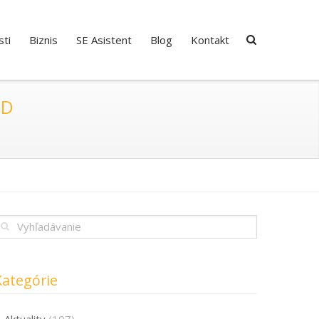
ti
Biznis
SE Asistent
Blog
Kontakt
SD
Kategórie
Aktuality
(107)