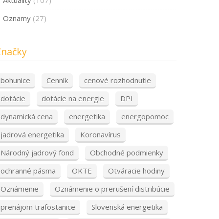
Oznamy
(27)
Značky
bohunice
Cenník
cenové rozhodnutie
dotácie
dotácie na energie
DPI
dynamická cena
energetika
energopomoc
jadrová energetika
Koronavírus
Národný jadrový fond
Obchodné podmienky
ochranné pásma
OKTE
Otváracie hodiny
Oznámenie
Oznámenie o prerušení distribúcie
prenájom trafostanice
Slovenská energetika