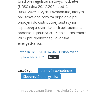
Úrad pre reguláciu sieťových odvetví
(ÚRSO) dňa 20.12.2024 pod. č.
0094/2025/E vydal rozhodnutie, ktorým
boli schválené ceny za pripojenie pri
pripojení do distribučnej sústavy na
napäťovej úrovni 1kV a ich uplatnenia na
obdobie 1. januára 2025 do 31. decembra
2027 pre spoločnosť Slovenská
energetika, a.s.
Rozhodnutie URSO 0094-2025-E Pripojovacie
poplatky NN SE 2025
Stiahnuť
Značky:
cenové rozhodnutie
Slovenská energetika
Predchádzajúci článok
Nasledujúci článok