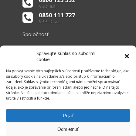
VSD, a.s.
0850 111 727
SPP-D, a.s.
Spoločnosť
O nás
Spravujte súhlas so súbormi
Základné informácie
cookie
Dokumenty
Na poskytovanie tých najlepších skúseností používame technológie, ako
sú súbory cookie na ukladanie a/alebo prístup k informáciám o
zariadení. Súhlas s týmito technológiami nám umožní spracovávať
Užitočné linky
údaje, ako je správanie pri prehliadaní alebo jedinečné ID na tejto
stránke. Nesúhlas alebo odvolanie súhlasu môže nepriaznivo ovplyvniť
Právne informácie
určité vlastnosti a funkcie.
Súbory cookie
Mapa stránok
Prijať
RSS Kanál
Odmietnuť
Kontakt