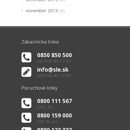
november 2013
(3)
Zákaznícka linka
0850 850 500
od 9:00 do 17:00
info@sle.sk
od 9:00 do 17:00
Poruchové linky
0800 111 567
ZSD, a.s.
0800 159 000
SSE-D, a.s.
0800 123 332