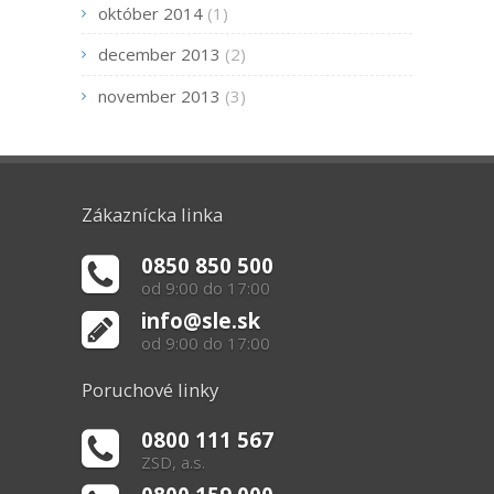
október 2014
(1)
december 2013
(2)
november 2013
(3)
Zákaznícka linka
0850 850 500
od 9:00 do 17:00
info@sle.sk
od 9:00 do 17:00
Poruchové linky
0800 111 567
ZSD, a.s.