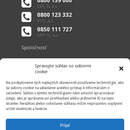
0800 159 000
SSE-D, a.s.
0800 123 332
VSD, a.s.
0850 111 727
SPP-D, a.s.
Spoločnosť
O nás
Spravujte súhlas so súbormi
Základné informácie
cookie
Dokumenty
Na poskytovanie tých najlepších skúseností používame technológie, ako
sú súbory cookie na ukladanie a/alebo prístup k informáciám o
zariadení. Súhlas s týmito technológiami nám umožní spracovávať
Užitočné linky
údaje, ako je správanie pri prehliadaní alebo jedinečné ID na tejto
stránke. Nesúhlas alebo odvolanie súhlasu môže nepriaznivo ovplyvniť
Právne informácie
určité vlastnosti a funkcie.
Súbory cookie
Mapa stránok
Prijať