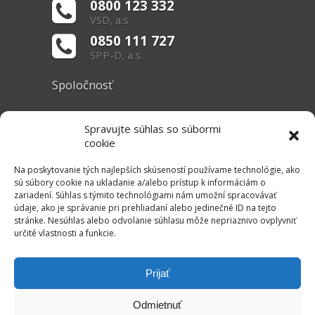
0800 123 332
VSD, a.s.
0850 111 727
SPP-D, a.s.
Spoločnosť
O nás
Spravujte súhlas so súbormi
Základné informácie
cookie
Dokumenty
Na poskytovanie tých najlepších skúseností používame technológie, ako
sú súbory cookie na ukladanie a/alebo prístup k informáciám o
zariadení. Súhlas s týmito technológiami nám umožní spracovávať
Užitočné linky
údaje, ako je správanie pri prehliadaní alebo jedinečné ID na tejto
stránke. Nesúhlas alebo odvolanie súhlasu môže nepriaznivo ovplyvniť
Právne informácie
určité vlastnosti a funkcie.
Súbory cookie
Mapa stránok
Prijať
RSS Kanál
Odmietnuť
Kontakt