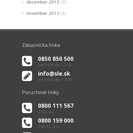
december 2013
(2)
november 2013
(3)
Zákaznícka linka
0850 850 500
od 9:00 do 17:00
info@sle.sk
od 9:00 do 17:00
Poruchové linky
0800 111 567
ZSD, a.s.
0800 159 000
SSE-D, a.s.