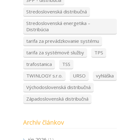
SPP - distribúcia
Stredoslovenská distribučná
Stredoslovenská energetika –
Distribúcia
tarifa za prevádzkovanie systému
tarifa za systémové služby
TPS
trafostanica
TSS
TWINLOGY s.r.o.
URSO
vyhláška
Východoslovenská distribučná
Západoslovenská distribučná
Archív článkov
jún 2026
(1)