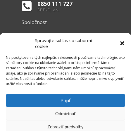
0850 111 727
SPP-D, a.s.
Spoločnosť
O nás
Spravujte súhlas so súbormi
Základné informácie
cookie
Dokumenty
Na poskytovanie tých najlepších skúseností používame technológie, ako
sú súbory cookie na ukladanie a/alebo prístup k informáciám o
zariadení. Súhlas s týmito technológiami nám umožní spracovávať
Užitočné linky
údaje, ako je správanie pri prehliadaní alebo jedinečné ID na tejto
stránke. Nesúhlas alebo odvolanie súhlasu môže nepriaznivo ovplyvniť
Právne informácie
určité vlastnosti a funkcie.
Súbory cookie
Mapa stránok
Prijať
RSS Kanál
Odmietnuť
Kontakt
Zobraziť predvoľby