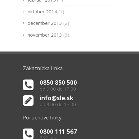
október 2014
(1)
december 2013
(2)
november 2013
(3)
Zákaznícka linka
0850 850 500
od 9:00 do 17:00
info@sle.sk
od 9:00 do 17:00
Poruchové linky
0800 111 567
ZSD, a.s.