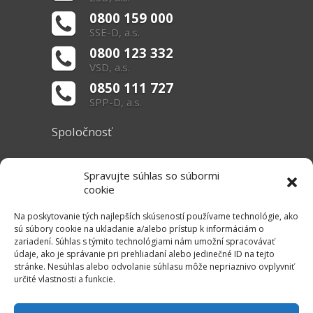
0800 159 000
SSE-D, a.s.
0800 123 332
VSD, a.s.
0850 111 727
SPP-D, a.s.
Spoločnosť
O nás
Spravujte súhlas so súbormi
Základné informácie
cookie
Dokumenty
Na poskytovanie tých najlepších skúseností používame technológie, ako
sú súbory cookie na ukladanie a/alebo prístup k informáciám o
zariadení. Súhlas s týmito technológiami nám umožní spracovávať
Užitočné linky
údaje, ako je správanie pri prehliadaní alebo jedinečné ID na tejto
stránke. Nesúhlas alebo odvolanie súhlasu môže nepriaznivo ovplyvniť
Právne informácie
určité vlastnosti a funkcie.
Súbory cookie